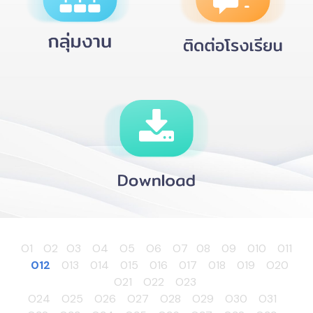
O1
O2
O3
O4
O5
O6
O7
08
09
010
011
012
013
014
015
016
017
018
019
O20
O21
O22
O23
O24
O25
O26
O27
O28
O29
O30
O31