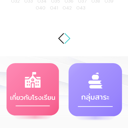
O32
O33
O34
O35
O36
O37
O38
O39
O40
O41
O42
O43