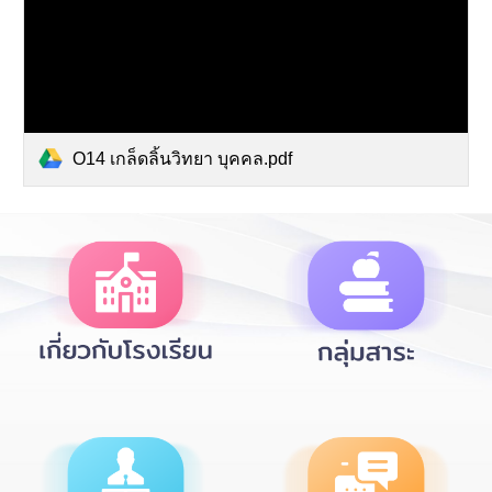
O14 เกล็ดลิ้นวิทยา บุคคล.pdf