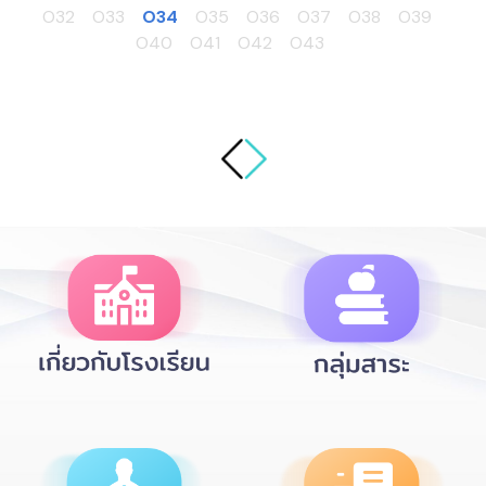
O32
O33
O34
O35
O36
O37
O38
O39
O40
O41
O42
O43