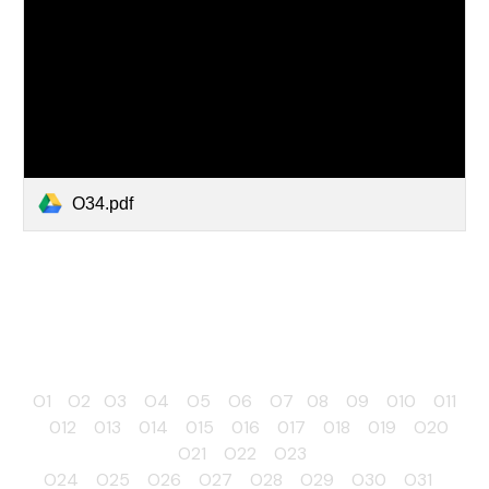
O34.pdf
O1
O2
O3
O4
O5
O6
O7
08
09
010
011
012
013
014
015
016
017
018
019
O20
O21
O22
O23
O24
O25
O26
O27
O28
O29
O30
O31